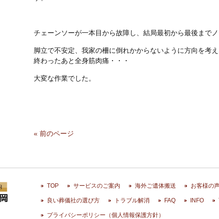
チェーンソーが一本目から故障し、結局最初から最後までノ
脚立で不安定、我家の柵に倒れかからないように方向を考え
終わったあと全身筋肉痛・・・
大変な作業でした。
« 前のページ
TOP
サービスのご案内
海外ご遺体搬送
お客様の
良い葬儀社の選び方
トラブル解消
FAQ
INFO
プライバシーポリシー（個人情報保護方針）