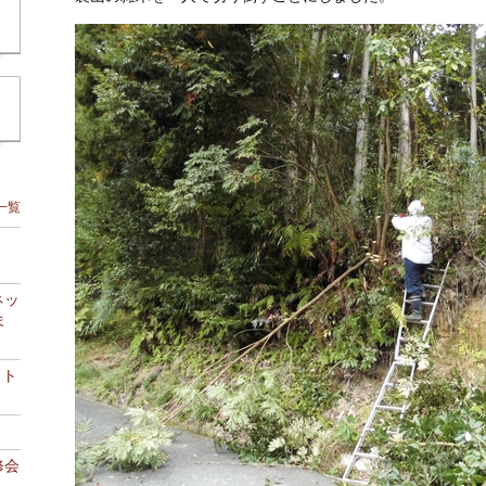
一覧
ネッ
ま
ット
修会