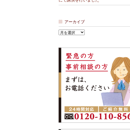
にて講演を行いました
アーカイブ
ア
ー
カ
イ
ブ