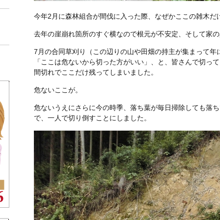
今年2月に森林組合が間伐に入った際、なぜかここの雑木だ
去年の崖崩れ箇所のすぐ横なので根元が不安定、そして家の
7月の合同草刈り（この辺りの山や田畑の持主が集まって年
「ここは危ないから切った方がいい」、と、皆さんで切って
間切れでここだけ残ってしまいました。
危ないここが。
0120-110-856
危ないうえにさらに今の時季、落ち葉が毎日掃除しても落ち
で、一人で切り倒すことにしました。