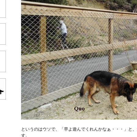
TRFコラム
リンク集
トップリライアンス福岡代表ブログ
というのはウソで、「早よ遊んでくれんかなぁ・・・」と、
す。