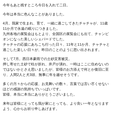
今年もあと残すところ今日を入れて二日。
今年は本当に色んなことがありました。
4月。我家で生まれ、育て、一緒に過ごしてきたチャチャが、11歳
11か月で永遠の眠りにつきました。
九州各地の展覧会はもとより、全国区の展覧会にも出て、チャンピ
オンになった美しいシェパードでした。
チャチャの応援にあちこち行った日々、11年と11か月、チャチャと
過ごした楽しい日々が、昨日のことのように思い出されます。
そして7月。西日本豪雨での土砂災害被災。
押し寄せた土砂で柱が折れ、井戸が潰れ、一時はここに住めないの
ではないかとさえ思いましたが、皆様のお力添えで何とか復旧に至
り、人間2人と犬3頭、無事に年を越せそうです。
多くの方々からの応援、お見舞いの数々、言葉では言い尽くせない
ほどの感謝の気持ちでいっぱいです。
皆様、本当に本当にありがとうございました。
来年は皆様にとっても我が家にとっても、より良い一年となります
よう、心からお祈り申しあげます。