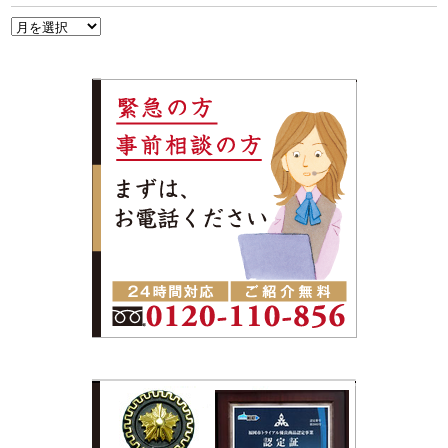
ア
ー
カ
イ
ブ