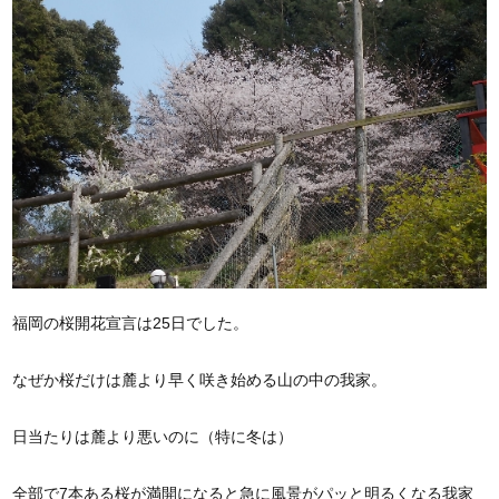
福岡の桜開花宣言は25日でした。
なぜか桜だけは麓より早く咲き始める山の中の我家。
日当たりは麓より悪いのに（特に冬は）
全部で7本ある桜が満開になると急に風景がパッと明るくなる我家