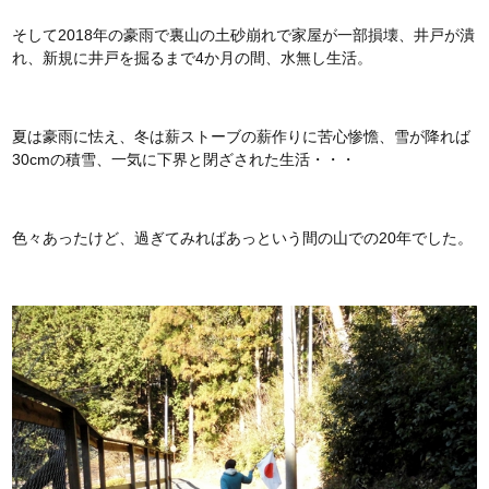
そして2018年の豪雨で裏山の土砂崩れで家屋が一部損壊、井戸が潰
れ、新規に井戸を掘るまで4か月の間、水無し生活。
夏は豪雨に怯え、冬は薪ストーブの薪作りに苦心惨憺、雪が降れば
30cmの積雪、一気に下界と閉ざされた生活・・・
色々あったけど、過ぎてみればあっという間の山での20年でした。