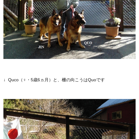
↓ Quco（♀・5歳6ヵ月）と、柵の向こうはQuoです